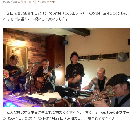
Posted on
4月 5, 2015 |
2 Comments
先日は僕のお誕生日と「Silhouette（シルエット）」の契約一周年記念でした
れはそれは盛大にお祝いして貰いました。
こんな贅沢な誕生日は生まれて初めてです＾＾v さて、Silhouetteの正式オー
ンは5月1日、記念イベントは4月29日（昭和の日）、要予約です＾＾♪