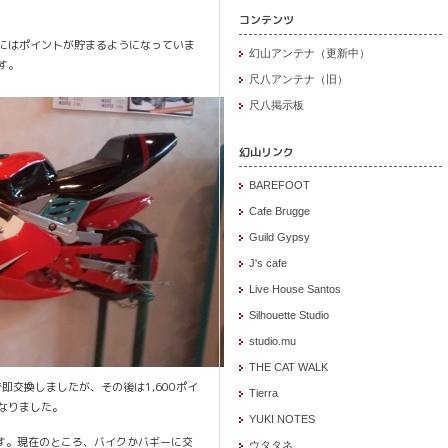
コンテンツ
にはポイントが貯まるようになっていま
幻山アンテナ（更新中）
す。
尺八アンテナ（旧）
尺八掲示板
幻山リンク
BAREFOOT
Cafe Brugge
Guild Gypsy
J's cafe
Live House Santos
Silhouette Studio
studio.mu
THE CAT WALK
即交換しましたが、その後は1,600ポイ
Tierra
なりました。
YUKI NOTES
です。現在のところ、バイクかバギーに交
ウタタネ