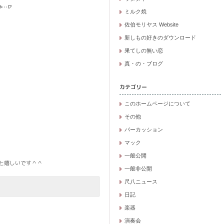
…!?
ミルク焼
佐伯モリヤス Website
新しもの好きのダウンロード
果てしの無い恋
真・の・ブログ
カテゴリー
このホームページについて
その他
パーカッション
マック
一般公開
と嬉しいです＾＾
一般非公開
尺八ニュース
日記
楽器
演奏会