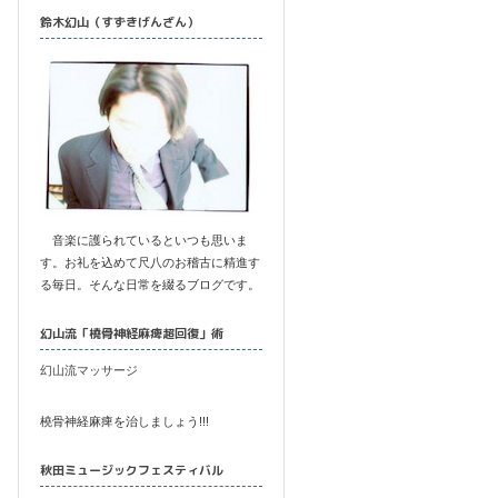
鈴木幻山（すずきげんざん）
音楽に護られているといつも思いま
す。お礼を込めて尺八のお稽古に精進す
る毎日。そんな日常を綴るブログです。
幻山流「橈骨神経麻痺超回復」術
幻山流マッサージ
橈骨神経麻痺を治しましょう!!!
秋田ミュージックフェスティバル