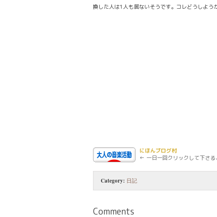
換した人は1人も居ないそうです。コレどうしようか
にほんブログ村
← 一日一回クリックして下さる
Category:
日記
Comments