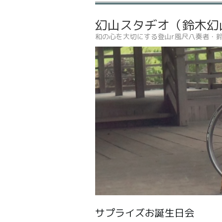
幻山スタヂオ（鈴木幻
和の心を大切にする登山r風尺八奏者・
サプライズお誕生日会