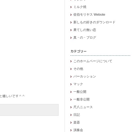
ミルク焼
佐伯モリヤス Website
新しもの好きのダウンロード
果てしの無い恋
真・の・ブログ
カテゴリー
このホームページについて
その他
パーカッション
マック
一般公開
と嬉しいです＾＾
一般非公開
尺八ニュース
日記
楽器
演奏会