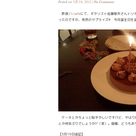
Posted on
3月 18, 2012 |
No Comments
昨夜
J’s cafe
にて、ギタリスト佐藤郁夫さんトリ
ったのですが、突然のサプライズ!!! 今月誕生日
ケーキとかちょっと恥ずかしいですけど、やはり
とか何年ぶりでしょうか!?（笑）。皆様、どうもあり
【3月19日追記】