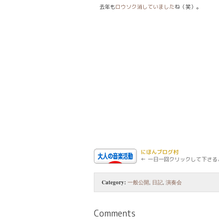
去年も
ロウソク消していました
ね（笑）。
にほんブログ村
← 一日一回クリックして下さる
Category:
一般公開
,
日記
,
演奏会
Comments