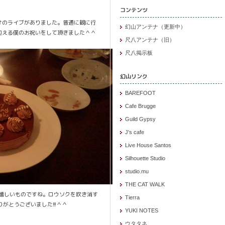
コンテンツ
オのライブがありました。普通に観に行
幻山アンテナ（更新中）
を迎える僕のお祝いをして頂きました＾＾
尺八アンテナ（旧）
尺八掲示板
幻山リンク
BAREFOOT
Cafe Brugge
Guild Gypsy
J's cafe
Live House Santos
Silhouette Studio
studio.mu
THE CAT WALK
嬉しいものですね。ロウソクを吹き消す
Tierra
がとうございました!!!＾＾
YUKI NOTES
ウタタネ