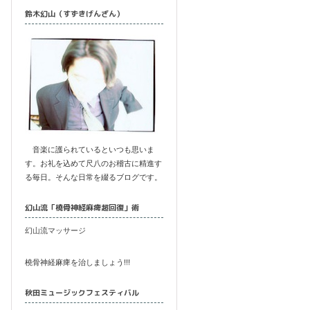
鈴木幻山（すずきげんざん）
音楽に護られているといつも思いま
す。お礼を込めて尺八のお稽古に精進す
る毎日。そんな日常を綴るブログです。
幻山流「橈骨神経麻痺超回復」術
幻山流マッサージ
橈骨神経麻痺を治しましょう!!!
秋田ミュージックフェスティバル