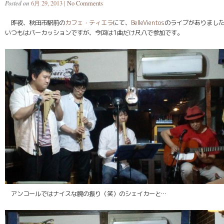
Posted on
6月 29, 2013 |
No Comments
昨夜、秋田市駅前の
カフェ・ティエラ
にて、
BelleVientos
のライブがありまし
いつもはパーカッションですが、今回は1曲だけ尺八で参加です。
アンコールではナイスな腕の振り（笑）のシェイカーと…