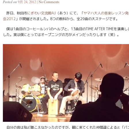
Posted on
9月 24, 2012 |
No Comments
昨日、秋田市
にぎわい交流館AU
（あう）にて、「
ヤマハ大人の音楽レッスン発
会2012
」が開催されました。8つの教科から、全29曲の大ステージです。
僕は1曲目のコーヒールンバのヘルプと、13曲目のTIME AFTER TIMEを演奏し
した。実は僕にとってはオープニングの方がメインだったりします（笑）。
自分の音は殆ど聴こえなかったのですが、観に来てくれた仲間達によると「パ