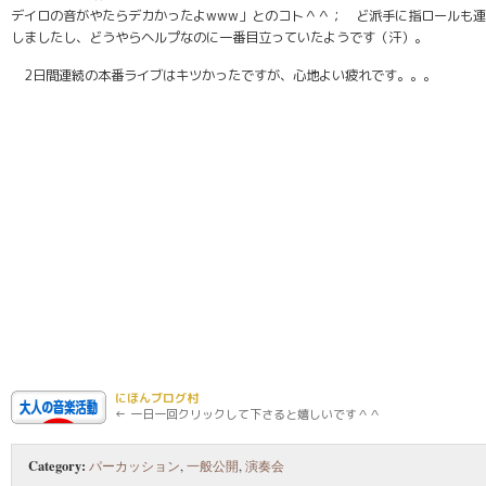
デイロの音がやたらデカかったよwww」とのコト＾＾； ど派手に指ロールも
しましたし、どうやらヘルプなのに一番目立っていたようです（汗）。
2日間連続の本番ライブはキツかったですが、心地よい疲れです。。。
にほんブログ村
← 一日一回クリックして下さると嬉しいです＾＾
Category:
パーカッション
,
一般公開
,
演奏会