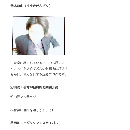
鈴木幻山（すずきげんざん）
音楽に護られているといつも思いま
す。お礼を込めて尺八のお稽古に精進す
る毎日。そんな日常を綴るブログです。
幻山流「橈骨神経麻痺超回復」術
幻山流マッサージ
橈骨神経麻痺を治しましょう!!!
秋田ミュージックフェスティバル