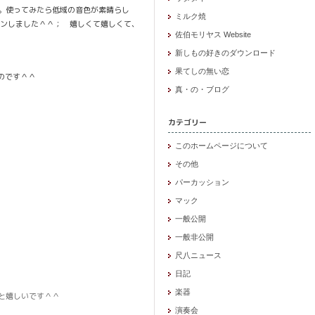
。使ってみたら低域の音色が素晴らし
ミルク焼
ンしました＾＾； 嬉しくて嬉しくて、
佐伯モリヤス Website
新しもの好きのダウンロード
果てしの無い恋
のです＾＾
真・の・ブログ
カテゴリー
このホームページについて
その他
パーカッション
マック
一般公開
一般非公開
尺八ニュース
日記
楽器
と嬉しいです＾＾
演奏会