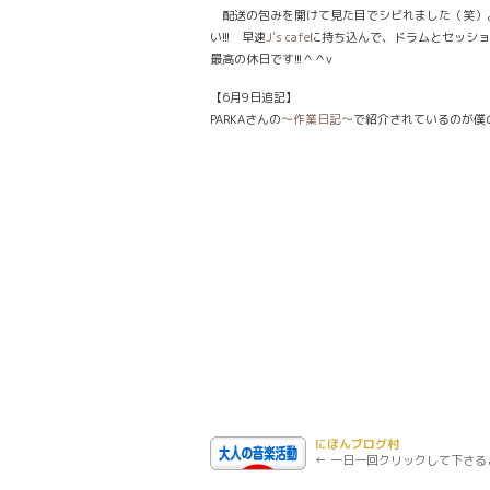
配送の包みを開けて見た目でシビれました（笑）
い!!! 早速
J’s cafe
に持ち込んで、ドラムとセッショ
最高の休日です!!!＾＾v
【6月9日追記】
PARKAさんの
〜作業日記〜
で紹介されているのが僕
にほんブログ村
← 一日一回クリックして下さる