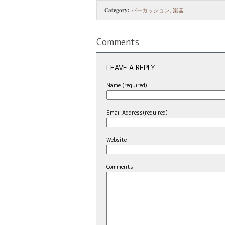
Category:
パーカッション
,
楽器
Comments
LEAVE A REPLY
Name (required)
Email Address(required)
Website
Comments