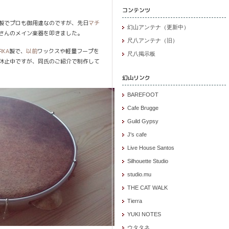
コンテンツ
製でプロも御用達なのですが、先日
マチ
幻山アンテナ（更新中）
さんのメイン楽器を叩きました。
尺八アンテナ（旧）
RKA
製で、
以前
ワックスや軽量フープを
尺八掲示板
休止中ですが、同氏のご紹介で制作して
幻山リンク
BAREFOOT
Cafe Brugge
Guild Gypsy
J's cafe
Live House Santos
Silhouette Studio
studio.mu
THE CAT WALK
Tierra
YUKI NOTES
ウタタネ