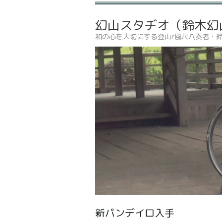
幻山スタヂオ（鈴木幻
和の心を大切にする登山r風尺八奏者・
新パンデイロ入手