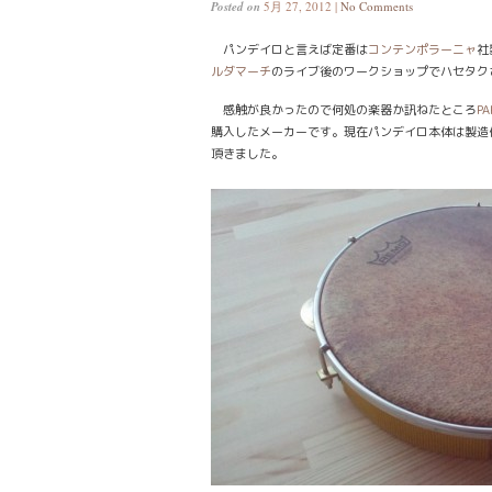
Posted on
5月 27, 2012 |
No Comments
パンデイロと言えば定番は
コンテンポラーニャ
社
ルダマーチ
のライブ後のワークショップでハセタク
感触が良かったので何処の楽器か訊ねたところ
PA
購入したメーカーです。現在パンデイロ本体は製造
頂きました。