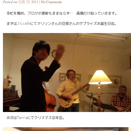
Posted on
12月 23, 2011 |
No Comments
多忙を極め、ブログの更新もままならず… 画像だけ貼っていきます。
まずは
J’s cafe
にてマリリンさんの旦那さんのサプライズお誕生日会。
お次は
Tierra
にてクリスマス忘年会。