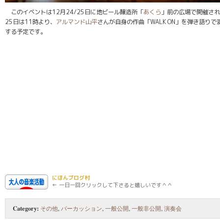
このイベントは12月24/25日に地ビール醸造所「
あくら
」前の広場で開催され
25日は11時より、
アルマンド山平
さんが自身の作曲「WALK ON」を弾き語りで
する予定です。
にほんブログ村
← 一日一回クリックして下さると嬉しいです＾＾
Category:
その他
,
パーカッション
,
一般公開
,
一般非公開
,
演奏会