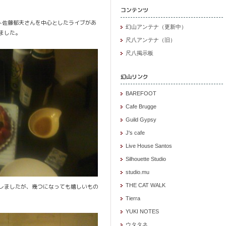
コンテンツ
ト佐藤郁夫さんを中心としたライブがあ
幻山アンテナ（更新中）
ました。
尺八アンテナ（旧）
尺八掲示板
幻山リンク
BAREFOOT
Cafe Brugge
Guild Gypsy
J's cafe
Live House Santos
Silhouette Studio
studio.mu
THE CAT WALK
レましたが、幾つになっても嬉しいもの
Tierra
YUKI NOTES
ウタタネ