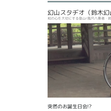
幻山スタヂオ（鈴木幻
和の心を大切にする登山r風尺八奏者・
突然のお誕生日会!?