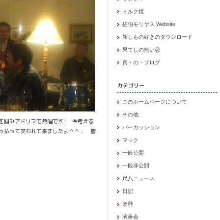
ミルク焼
佐伯モリヤス Website
新しもの好きのダウンロード
果てしの無い恋
真・の・ブログ
カテゴリー
このホームページについて
その他
みアドリブで熱唱です!!! 今考える
パーカッション
っ払って笑われて来ましたよ＾＾； 皆
マック
一般公開
一般非公開
尺八ニュース
日記
楽器
演奏会