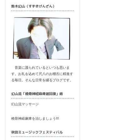
鈴木幻山（すずきげんざん）
音楽に護られているといつも思いま
す。お礼を込めて尺八のお稽古に精進す
る毎日。そんな日常を綴るブログです。
幻山流「橈骨神経麻痺超回復」術
幻山流マッサージ
橈骨神経麻痺を治しましょう!!!
秋田ミュージックフェスティバル