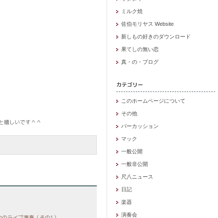
ミルク焼
佐伯モリヤス Website
新しもの好きのダウンロード
果てしの無い恋
真・の・ブログ
カテゴリー
このホームページについて
その他
と嬉しいです＾＾
パーカッション
マック
一般公開
一般非公開
尺八ニュース
日記
楽器
演奏会
中のライブ演奏（その1）