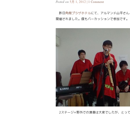
Posted on
5月 1, 2012 |
1 Comment
昨日
角館プラザホテル
にて、アルマンド山平さん
開催されました。僕もパーカッションで参加です。
2ステージ+野外での演奏は大変でしたが、とっ