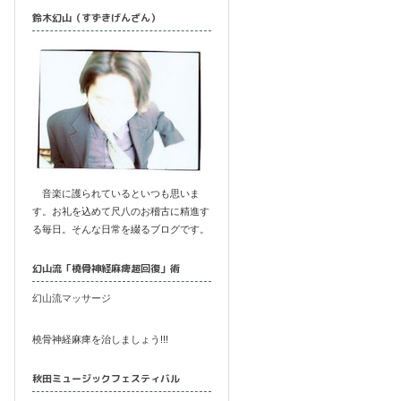
鈴木幻山（すずきげんざん）
音楽に護られているといつも思いま
す。お礼を込めて尺八のお稽古に精進す
る毎日。そんな日常を綴るブログです。
幻山流「橈骨神経麻痺超回復」術
幻山流マッサージ
橈骨神経麻痺を治しましょう!!!
秋田ミュージックフェスティバル