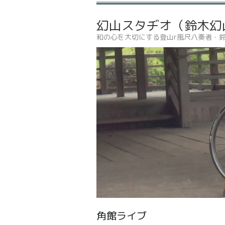
幻山スタヂオ（鈴木幻
和の心を大切にする登山r風尺八奏者・
角館ライブ