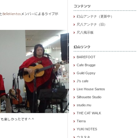
コンテンツ
と
BelleVientos
メンバーによるライブが
幻山アンテナ（更新中）
尺八アンテナ（旧）
尺八掲示板
幻山リンク
BAREFOOT
Cafe Brugge
Guild Gypsy
J's cafe
Live House Santos
Silhouette Studio
studio.mu
THE CAT WALK
ても楽しかったです＾＾
Tierra
YUKI NOTES
ウタタネ