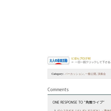
にほんブログ村
← 一日一回クリックして下さる
Category:
パーカッション
,
一般公開
,
演奏会
Comments
ONE RESPONSE TO “角館ライブ”
幻山スタヂオ（げんざんすたぢお） - 連休