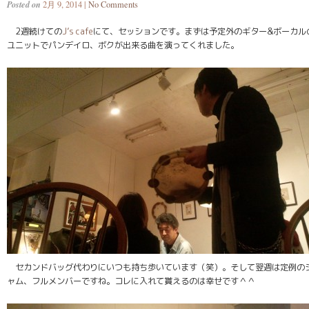
Posted on
2月 9, 2014 |
No Comments
2週続けての
J’s cafe
にて、セッションです。まずは予定外のギター&ボーカル
ユニットでパンデイロ、ボクが出来る曲を演ってくれました。
セカンドバッグ代わりにいつも持ち歩いています（笑）。そして翌週は定例の
ャム、フルメンバーですね。コレに入れて貰えるのは幸せです＾＾