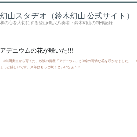
幻山スタヂオ（鈴木幻山 公式サイト）
和の心を大切にする登山r風尺八奏者・鈴木幻山の制作記録
アデニウムの花が咲いた!!!
8年間実生から育てた、砂漠の薔薇「アデニウム」が1輪の可憐な花を咲かせました。 
ょっと嬉しいです。来年はもっと咲くといいなぁ＾＾